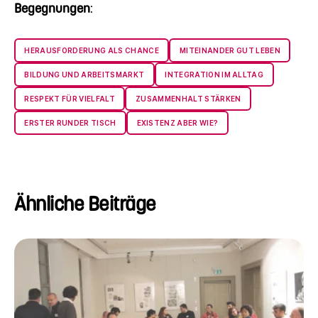
Begegnungen
:
HERAUSFORDERUNG ALS CHANCE
MITEINANDER GUT LEBEN
BILDUNG UND ARBEITSMARKT
INTEGRATION IM ALLTAG
RESPEKT FÜR VIELFALT
ZUSAMMENHALT STÄRKEN
ERSTER RUNDER TISCH
EXISTENZ ABER WIE?
Ähnliche Beiträge