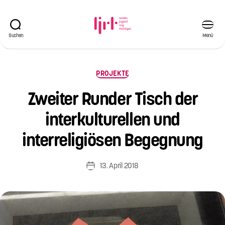
Suchen
Menü
Landesjugendring
Thüringen
e.V.
Kategorien
PROJEKTE
Zweiter Runder Tisch der
V
o
interkulturellen und
n
Si
interreligiösen Begegnung
m
o
Beitragsautor
13. April 2018
n
Veröffentlichungsdatum
e
W
ei
s
e