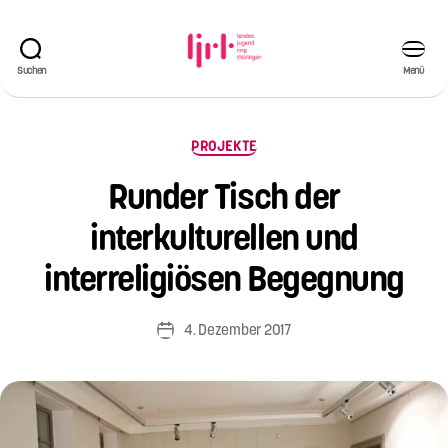
Suchen
Menü
Landesjugendring
Thüringen
e.V.
Kategorien
PROJEKTE
Runder Tisch der
V
o
interkulturellen und
n
Si
interreligiösen Begegnung
m
o
Beitragsautor
4. Dezember 2017
n
Veröffentlichungsdatum
e
W
ei
s
e