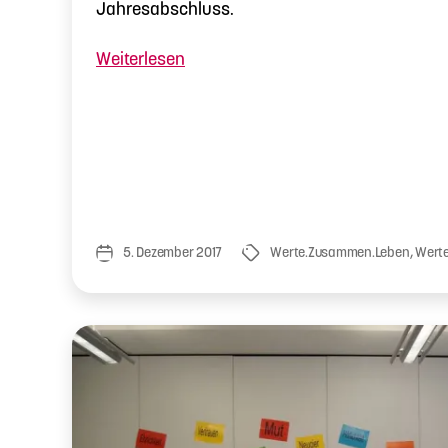
Jahresabschluss.
„Einer
Weiterlesen
für
alle
und
alle
für
Werte“
5. Dezember 2017
Werte.Zusammen.Leben
,
Werte
Veröffentlichungsdatum
Schlagwörter