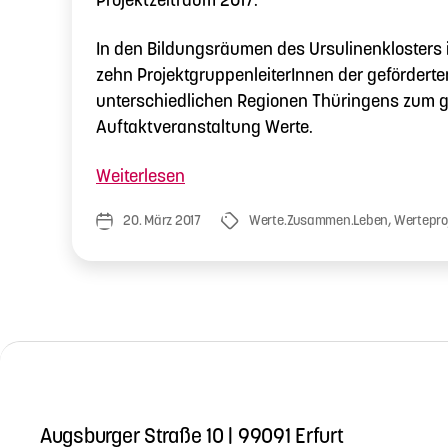
In den Bildungsräumen des Ursulinenklosters in
zehn ProjektgruppenleiterInnen der geförderte
unterschiedlichen Regionen Thüringens zum
Auftaktveranstaltung Werte.
„Auftaktveranstaltung
Weiterlesen
Werte.
20. März 2017
Werte.Zusammen.Leben
,
Wertepro
Veröffentlichungsdatum
Schlagwörter
Zusammen.
Leben
2017“
Augsburger Straße 10 | 99091 Erfurt