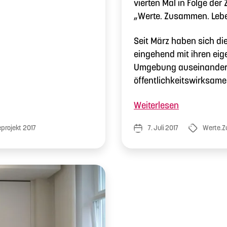
vierten Mal in Folge 
„Werte. Zusammen. Leben
Seit März haben sich di
eingehend mit ihren ei
Umgebung auseinanderg
öffentlichkeitswirksam
„Zwischenw
Weiterlesen
Werte.
projekt 2017
7. Juli 2017
Werte.
Veröffentlichungsdatum
Schlagwörte
Zusammen.
Leben.
in
Thüringen
2017“