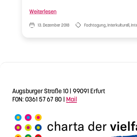
„Fachtag
Weiterlesen
Integration
13. Dezember 2018
Fachtagung
,
Interkulturell
,
Int
Veröffentlichungsdatum
Schlagwörter
stärken
am
29.November
2018“
Augsburger Straße 10 | 99091 Erfurt
FON: 0361 57 67 80 |
Mail