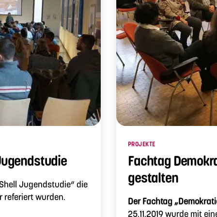
Kategorien
PROJEKTE
 Jugendstudie
Fachtag Demokra
gestalten
 Shell Jugendstudie“ die
 referiert wurden.
Der Fachtag „Demokratie
25.11.2019 wurde mit ei