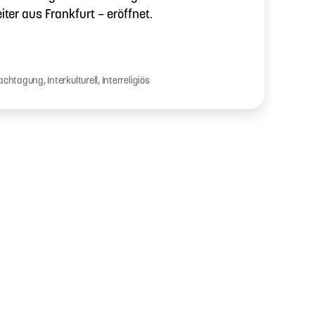
ter aus Frankfurt – eröffnet.
achtagung
,
Interkulturell
,
Interreligiös
gwörter