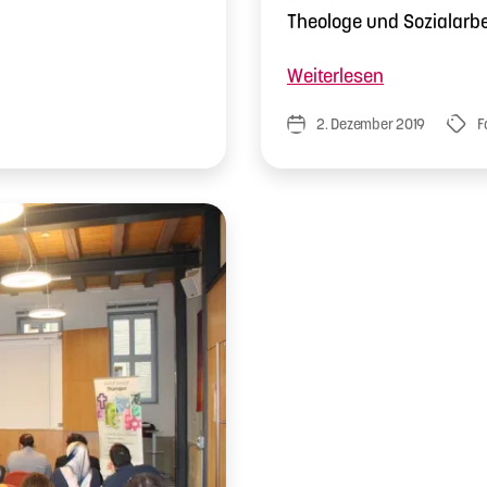
Theologe und Sozialarbei
„Fachtag
Weiterlesen
Demokratie
2. Dezember 2019
F
Veröffentlichungsdatum
Schla
erleben
–
Demokratie
gestalten“