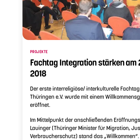
Kategorien
PROJEKTE
Fachtag Integration stärken am
2018
Der erste interreligiöse/ interkulturelle Fach
Thüringen e.V. wurde mit einem Willkommensgr
eröffnet.
Im Mittelpunkt der anschließenden Eröffnungs
Lauinger (Thüringer Minister für Migration, Ju
Verbraucherschutz) stand das „Willkommen“.