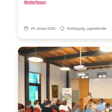
„Vorträge
Weiterlesen
Fachgespräch
18
Shell
Jugendstudie“
29. Januar 2020
Fachtagung
,
Jugendstudie
Veröffentlichungsdatum
Schlagwörter