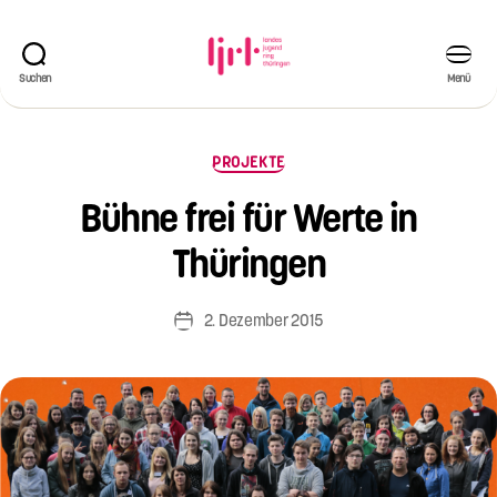
Suchen
Menü
Landesjugendring
Thüringen
e.V.
Kategorien
PROJEKTE
V
o
Bühne frei für Werte in
n
Si
Thüringen
m
o
Beitragsautor
2. Dezember 2015
n
Veröffentlichungsdatum
e
W
ei
s
e