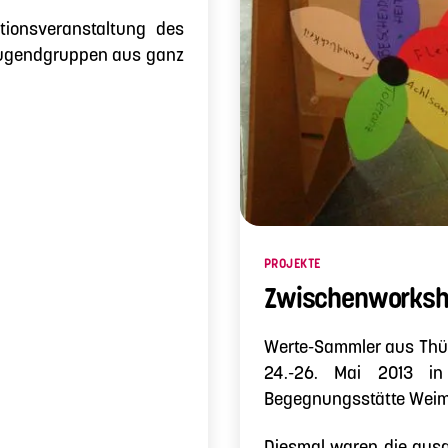
tionsveranstaltung des
 Jugendgruppen aus ganz
Kategorien
PROJEKTE
Zwischenworksh
Werte-Sammler aus Thü
24.-26. Mai 2013 in
Begegnungsstätte Weim
Diesmal waren die aus