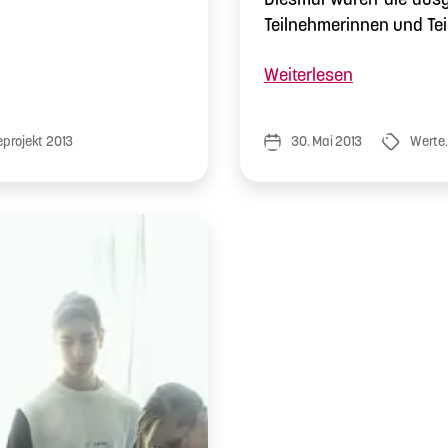
Teilnehmerinnen und Te
„Zwischenw
Weiterlesen
Werte.
Zusammen.
projekt 2013
30. Mai 2013
Werte
Veröffentlichungsdatum
Schlagwört
Leben“