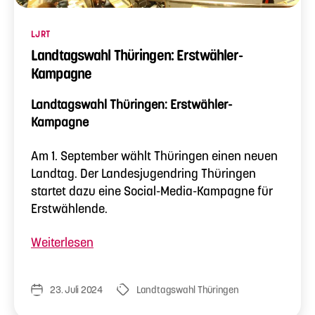
Kategorien
LJRT
Landtagswahl Thüringen: Erstwähler-
Kampagne
Landtagswahl Thüringen: Erstwähler-
Kampagne
Am 1. September wählt Thüringen einen neuen
Landtag. Der Landesjugendring Thüringen
startet dazu eine Social-Media-Kampagne für
Erstwählende.
„Landtagswahl
Weiterlesen
Thüringen:
Erstwähler-
23. Juli 2024
Landtagswahl Thüringen
Veröffentlichungsdatum
Schlagwörter
Kampagne“