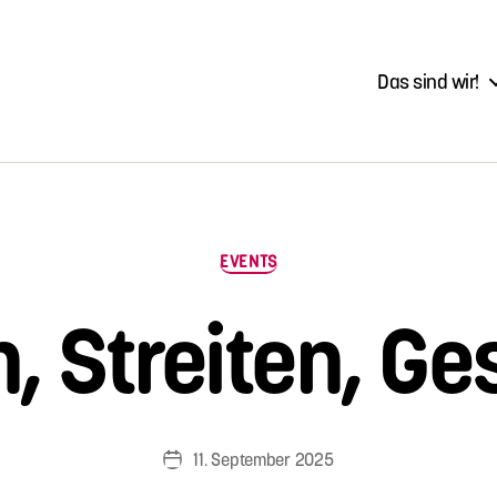
Das sind wir!
Kategorien
EVENTS
V
, Streiten, Ge
o
n
Si
m
o
Beitragsautor
11. September 2025
n
Veröffentlichungsdatum
e