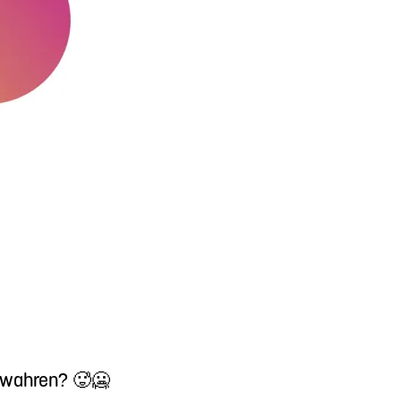
bewahren? 🥵🥶